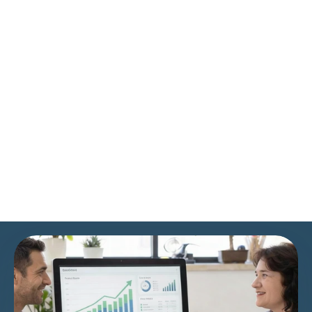
внезапно
03
получаете требование доплатить 
крупные суммы
Вам приходится тратить время на 
04
сбор
бумажных чеков и поездки в офис
!нам нужно поговорить
​Бесплатная первичная 
консультация