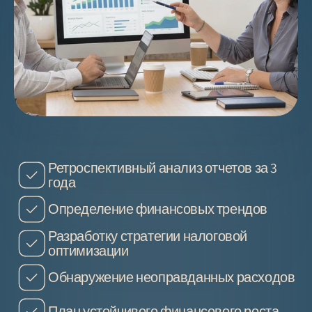
Что вы получите
 на встрече
Ретроспективный анализ отчетов за 3 
года
Определение финансовых трендов
Разработку стратегии налоговой 
оптимизации
Обнаружение неоправданных расходов
План устойчивого финансового роста